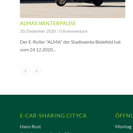
ALMAS WINTERPAUSE
10. Dezember 2020
/
0 Kommentare
Der E-Roller "ALMA" der Stadtwerke Bielefeld hat
vom 24.12.2020…
1
2
E-CAR-SHARING CITYCA
ÖFFN
Hans Rost
Montag 