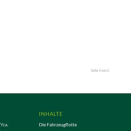
Seite 1 von 2
INHALTE
TYca.
Die Fahrzeugflotte