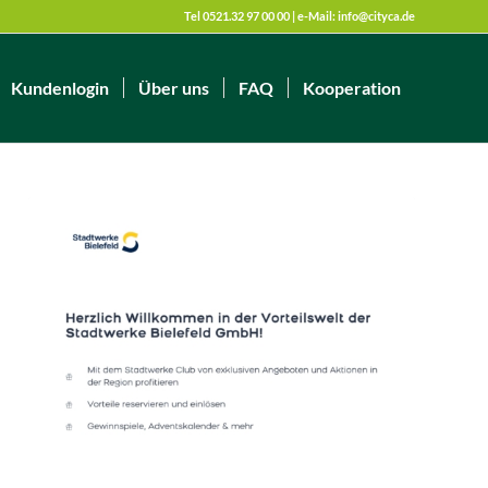
Tel 0521.32 97 00 00 | e-Mail:
info@cityca.de
Kundenlogin
Über uns
FAQ
Kooperation